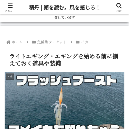
北海道の釣り情報ならブログ「しゃべろー」へ！実際の釣行記から、旬の魚の
積丹 | 潮を読む。風を感じろ！
狙い方、おすすめタックルまで、北海道の釣りをもっと楽しむための情報を発
メニュー
検索
信しています
ホーム
魚種別ターゲット
イカ
ライトエギング・エギングを始める前に揃
えておく道具や装備
イカ