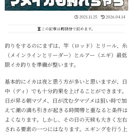
2021.11.25
2026.04.14
この記事は
約18分
で読めます。
釣りをするのにまずは、竿（ロッド）とリール、糸
（メインラインとリーダー）とルアー（エギ）最低
限イカ釣りを準備が整います。
基本的にイカは夜と思う方が多いと思いますが、日
中（ディ）でも十分釣果を上げることができます。
日が昇る朝マヅメ、日が沈む夕マヅメは狙い時で加
えて潮の満ち引きが起きる時間帯と重なると条件は
よくなります。しかし、その日の天候も大きく左右
される要素の一つにはなります。エギングを行う上