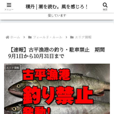
北海道の釣り情報ならブログ「しゃべろー」へ！実際の釣行記から、旬の魚の
積丹 | 潮を読む。風を感じろ！
狙い方、おすすめタックルまで、北海道の釣りをもっと楽しむための情報を発
メニュー
検索
信しています
ホーム
フィールド・ルール
エリア情報
【速報】古平漁港の釣り・駐車禁止 期間
9月1日から10月31日まで
エリア情報