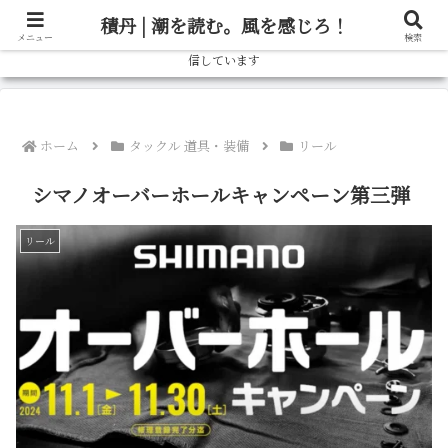
北海道の釣り情報ならブログ「しゃべろー」へ！実際の釣行記から、旬の魚の
積丹 | 潮を読む。風を感じろ！
狙い方、おすすめタックルまで、北海道の釣りをもっと楽しむための情報を発
メニュー
検索
信しています
ホーム
タックル 道具・装備
リール
シマノオーバーホールキャンペーン第三弾
リール