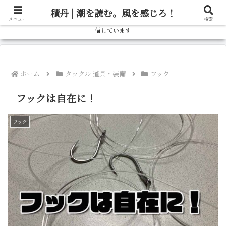
北海道の釣り情報ならブログ「しゃべろー」へ！実際の釣行記から、旬の魚の
積丹 | 潮を読む。風を感じろ！
狙い方、おすすめタックルまで、北海道の釣りをもっと楽しむための情報を発
メニュー
検索
信しています
ホーム
タックル 道具・装備
フック
フックは自在に！
フック