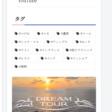
YouTube
タグ
#マグロ
#イカ
#道具
#リール
#シャケ・マス
#ティップス
#ロッド
#ライン
#メンテナンス
#釣りテクニック
#ヒラメ
#フック
#インショア
#青物