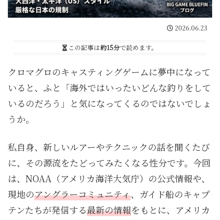
2026.06.23
この記事は
約15分
で読めます。
クロマグロのキャスティングゲームに夢中になって
いると、ふと「海外ではいったいどんな釣りをして
いるのだろう」と気になってくるのではないでしょ
うか。
私自身、新しいルアーやテクニックの話を聞くたび
に、その源流をたどってみたくなる性分です。今回
は、NOAA（アメリカ海洋大気庁）の公式情報や、
現地の
アングラーコミュニティ
、ガイド船のキャプ
テンたちが発信する
最新の情報
をもとに、アメリカ