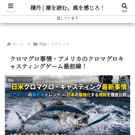
北海道の釣り情報ならブログ「しゃべろー」へ！実際の釣行記から、旬の魚の
積丹 | 潮を読む。風を感じろ！
狙い方、おすすめタックルまで、北海道の釣りをもっと楽しむための情報を発
メニュー
検索
信しています
ホーム
理論・テクニック
クロマグロ事情・アメリカのクロマグロキ
ャスティングゲーム最前線！
理論・テクニック