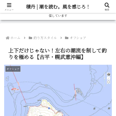
北海道の釣り情報ならブログ「しゃべろー」へ！実際の釣行記から、旬の魚の
積丹 | 潮を読む。風を感じろ！
狙い方、おすすめタックルまで、北海道の釣りをもっと楽しむための情報を発
メニュー
検索
信しています
ホーム
釣り方スタイル
オフショア
上下だけじゃない！左右の潮流を制して釣
りを極める【古平・幌武意沖編】
オフショア