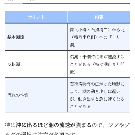
ポイント
内容
南（小樽・石狩湾口）から北
基本潮流
（積丹半島側）への「上り
潮」
満潮・干潮時に潮が逆流する
反転潮
ことがある（特に潮止まり前
後）
石狩湾特有の広がった地形に
より、潮の動き出しは遅い
流れの性質
が、動き出すと急に速くなる
ことがある
特に
沖に出るほど潮の流速が強まる
ので、ジグやプ
ラグの選択に注意が必要です。