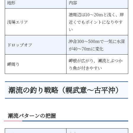
地形
内容
港周辺は10〜20mと浅く、岸
浅場エリア
近くでもポイントになりやす
い
沖合300〜500mで一気に水深
ドロップオフ
が40〜70mに変化
岬根が広がり、潮流とぶつか
岬周り
り魚が付きやすい
潮流の釣り戦略（幌武意〜古平沖）
潮流パターンの把握