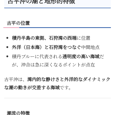
古平沖の潮と地形的特徴
古平の位置
積丹半島の東側、石狩湾の西端
に位置
外洋（日本海）と石狩湾をつなぐ
中間地点
積丹ブルーに代表される
透明度の高い海域
だ
が、沖合は急に深くなるポイントが点在
古平沖は、
湾内的な静けさと外洋的なダイナミック
な潮の動きが交差する海域
です。
潮流の特徴