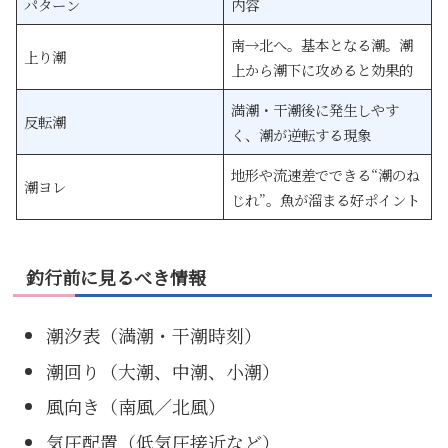
パターン
内容
南→北へ。基本となる潮。潮
上り潮
上から潮下に攻めると効果的
満潮・干潮後に発生しやす
反転潮
く、潮が逆転する現象
地形や流速差でできる“潮のね
潮ヨレ
じれ”。魚が溜まる好ポイント
釣行前に見るべき情報
潮汐表（満潮・干潮時刻）
潮回り（大潮、中潮、小潮）
風向き（南風／北風）
気圧配置（低気圧接近など）