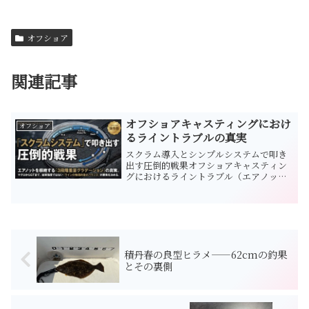
オフショア
関連記事
オフショアキャスティングにおけ
オフショア
るライントラブルの真実
スクラム導入とシンプルシステムで叩き
出す圧倒的戦果オフショアキャスティン
グにおけるライントラブル（エアノッ
ト）の根絶と本質クロマグロをターゲッ
トにしたオフショアキャスティングゲー
ムにおいて、多くのアングラーを絶望の
淵に突き落とすのが、キャス・・・・・
もっと見る・・・・・
積丹春の良型ヒラメ——62cmの釣果
とその裏側