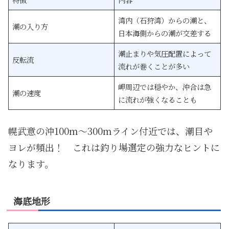
湾内（石狩湾）からの潮と、
潮の入り方
日本海側からの潮が交差する
潮止まりや気圧配置によって
反転流
流れが巻くことが多い
岬周辺では穏やか、沖合は急
潮の速度
に流れが強くなることも
幌武意の沖100m〜300mライン付近では、潮目や
ヨレが頻出！ これは釣り場選定の強力なヒントに
なります。
海底地形