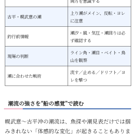
両方を意識する
上り潮がメイン、反転・ヨレ
古平・幌武意の潮
に注意
潮汐・風・気圧・潮回りは必
釣行前情報
ず確認する
ライン角・潮目・ベイト・鳥
現場の判断
山を観察
流す／止める／ドリフト／ヨ
潮に合わせた戦術
レを撃つ
潮流の強さを“船の感覚”で読む
幌武意〜古平沖の潮流は、魚探や潮見表だけでは掴
みきれない「体感的な変化」が起きることもありま