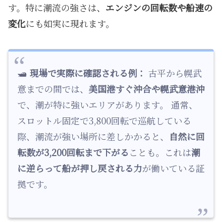
す。特に潮流の強さは、
エンジンの回転数や船速の
変化
にも如実に現れます。
🛥️
現場で実際に確認される例：
古平から幌武
意までの間では、
美国港すぐ沖合や幌武意港沖
で、潮が特に強いエリアがあります。 通常、
スロットル固定で3,800回転で巡航している
際、潮流が強い場所に差しかかると、
自然に回
転数が3,200回転まで下がる
ことも。これは
潮
に逆らって船が押し戻される力
が働いている証
拠です。