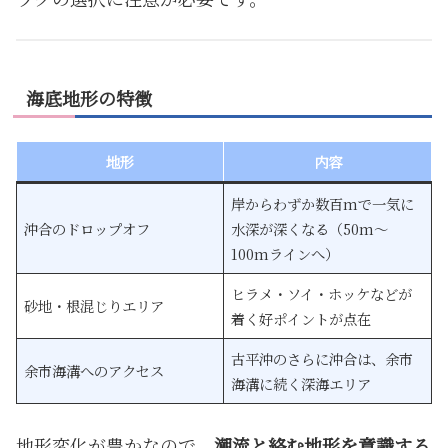
海底地形の特徴
地形
内容
岸からわずか数百mで一気に
沖合のドロップオフ
水深が深くなる（50m〜
100mラインへ）
ヒラメ・ソイ・ホッケなどが
砂地・根混じりエリア
着く好ポイントが点在
古平沖のさらに沖合は、余市
余市海溝へのアクセス
海溝に続く深海エリア
地形変化が豊かなので、
潮流と絡む地形を意識する