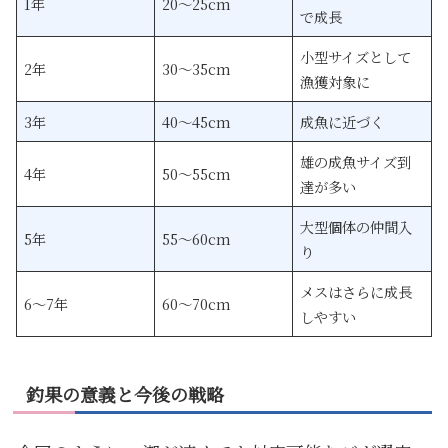
1年
20〜25cm
で成長
小型サイズとして
2年
30〜35cm
漁獲対象に
3年
40〜45cm
成魚に近づく
雄の成魚サイズ到
4年
50〜55cm
達が多い
大型個体の仲間入
5年
55〜60cm
り
メスはさらに成長
6〜7年
60〜70cm
しやすい
釣果の意義と今後の戦略