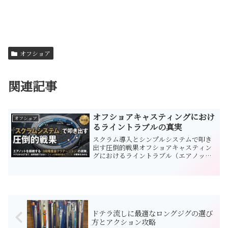
オフショア
関連記事
オフショアキャスティングにおけ
オフショア
るライントラブルの真実
スクラム導入とシンプルシステムで叩き
出す圧倒的戦果オフショアキャスティン
グにおけるライントラブル（エアノッ
ト）の根絶と本質クロマグロをターゲッ
トにしたオフショアキャスティングゲー
ムにおいて、多くのアングラーを絶望の
淵に突き落とすのが、キャス・・・・・
もっと見る・・・・・
ドテラ流しに最適なロングジグの選び
方とアクション攻略