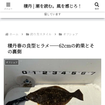
北海道の釣り情報ならブログ「しゃべろー」へ！実際の釣行記から、旬の魚の
積丹 | 潮を読む。風を感じろ！
狙い方、おすすめタックルまで、北海道の釣りをもっと楽しむための情報を発
メニュー
検索
信しています
ホーム
釣り方スタイル
オフショア
積丹春の良型ヒラメ——62cmの釣果とそ
の裏側
オフショア