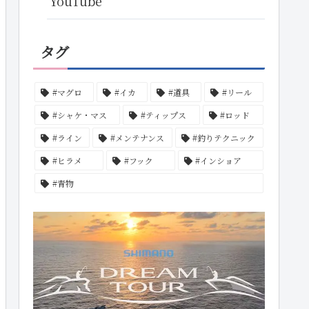
YouTube
タグ
#マグロ
#イカ
#道具
#リール
#シャケ・マス
#ティップス
#ロッド
#ライン
#メンテナンス
#釣りテクニック
#ヒラメ
#フック
#インショア
#青物