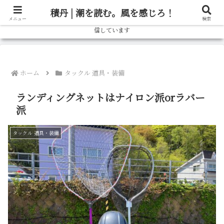
北海道の釣り情報ならブログ「しゃべろー」へ！実際の釣行記から、旬の魚の
積丹 | 潮を読む。風を感じろ！
狙い方、おすすめタックルまで、北海道の釣りをもっと楽しむための情報を発
メニュー
検索
信しています
ホーム
タックル 道具・装備
ランディングネットはナイロン派orラバー
派
タックル 道具・装備